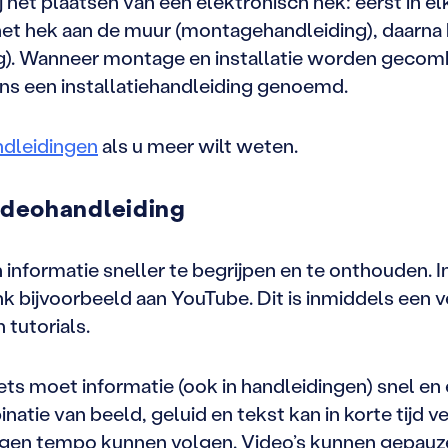
 het plaatsen van een elektronisch hek: eerst in e
et hek aan de muur (montagehandleiding), daarna h
g). Wanneer montage en installatie worden gecomb
ans een installatiehandleiding genoemd.
ndleidingen
als u meer wilt weten.
ideohandleiding
informatie sneller te begrijpen en te onthouden.
 bijvoorbeeld aan YouTube. Dit is inmiddels een v
 tutorials.
ts moet informatie (ook in handleidingen) snel en e
inatie van beeld, geluid en tekst kan in korte tijd
 eigen tempo kunnen volgen. Video’s kunnen gepau