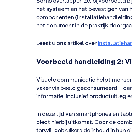
Soms overlappen ze, bijvoorbeeld bij
het systeem en het bevestigen van h
componenten (installatiehandleidin
het document in de praktijk doorga
Leest u ons artikel over
installatieha
Voorbeeld handleiding 2: V
Visuele communicatie helpt mensen 
vaker via beeld geconsumeerd – denk
informatie, inclusief productuitleg en
In deze tijd van smartphones en table
biedt hierbij uitkomst. Door de comb
terwijl gebruikers de inhoud in hun