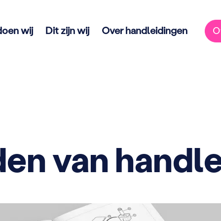
doen wij
Dit zijn wij
Over handleidingen
O
en van handle