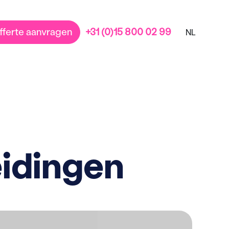
fferte aanvragen
+31 (0)15 800 02 99
NL
idingen