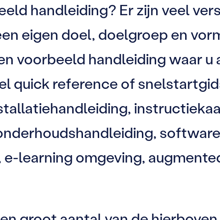
eld handleiding? Er zijn veel ver
een eigen doel, doelgroep en vor
en voorbeeld handleiding waar u 
wel quick reference of snelstartg
allatiehandleiding, instructiekaa
onderhoudshandleiding, softwareh
g, e-learning omgeving, augmented
e een groot aantal van de hierbov