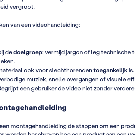
eid vergroot.
maken van een videohandleiding:
ij de
doelgroep
: vermijd jargon of leg technische 
leken.
 materiaal ook voor slechthorenden
toegankelijk
is.
erbodige muziek, snelle overgangen of visuele eff
grijpt een gebruiker de video niet zonder verdere 
ontagehandleiding
t een montagehandleiding de stappen om een produ
an er worden beschreven hoe een product aan een va