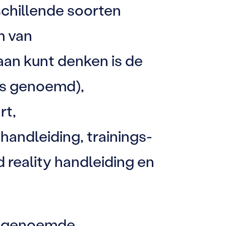
schillende soorten
m van
aan kunt denken is de
ids genoemd),
rt,
andleiding, trainings-
 reality handleiding en
en genoemde