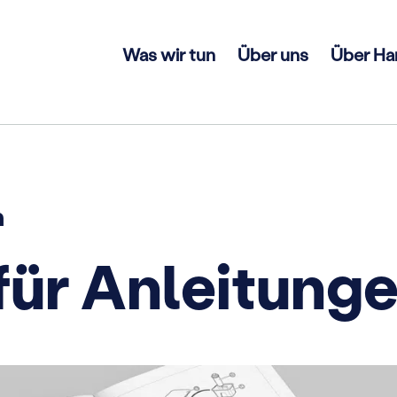
Was wir tun
Über uns
Über Ha
n
 für Anleitung