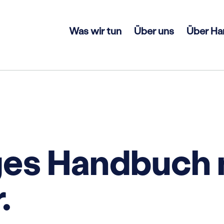
Was wir tun
Über uns
Über Ha
ges Handbuch 
.